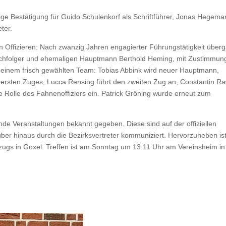
ge Bestätigung für Guido Schulenkorf als Schriftführer, Jonas Hegem
ter.
n Offizieren: Nach zwanzig Jahren engagierter Führungstätigkeit über
achfolger und ehemaligen Hauptmann Berthold Heming, mit Zustimmun
 einem frisch gewählten Team: Tobias Abbink wird neuer Hauptmann,
ersten Zuges, Lucca Rensing führt den zweiten Zug an, Constantin Ra
ie Rolle des Fahnenoffiziers ein. Patrick Gröning wurde erneut zum
de Veranstaltungen bekannt gegeben. Diese sind auf der offiziellen
er hinaus durch die Bezirksvertreter kommuniziert. Hervorzuheben is
gs in Goxel. Treffen ist am Sonntag um 13:11 Uhr am Vereinsheim in