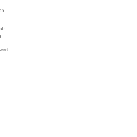
ann
gab
g
wert
t