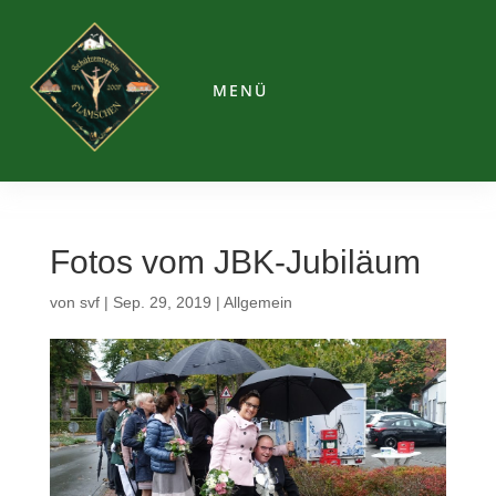
MENÜ
Fotos vom JBK-Jubiläum
von
svf
|
Sep. 29, 2019
|
Allgemein