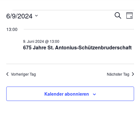
Veranst
Ver
6/9/2024
Suche
Tag
Ans
Suche
Datum
Nav
13:00
und
wählen.
Ansicht
9. Juni 2024 @ 13:00
Navigat
675 Jahre St. Antonius-Schützenbruderschaft
Vorheriger Tag
Nächster Tag
Kalender abonnieren