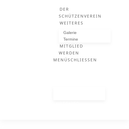
DER
SCHÜTZENVEREIN
WEITERES
Galerie
Termine
MITGLIED
WERDEN
MENÜ
SCHLIESSEN
DER
SCHÜTZENVEREIN
WEITERES
GALERIE
TERMINE
MITGLIED
WERDEN