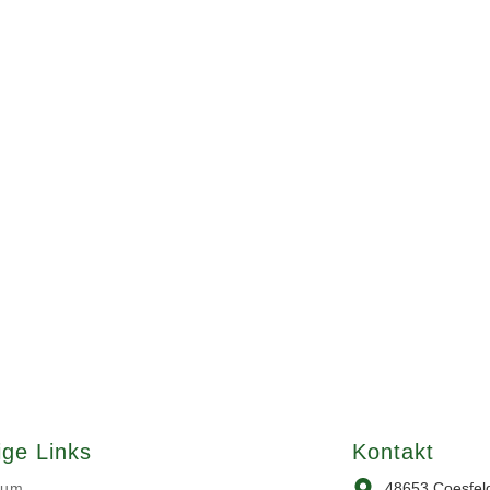
ige Links
Kontakt
sum
48653 Coesfel