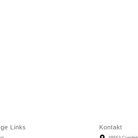
ige Links
Kontakt
um
48653 Coesfel