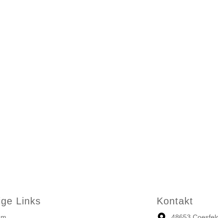
ige Links
Kontakt
um
48653 Coesfel