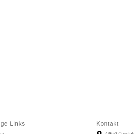
ige Links
Kontakt
um
48653 Coesfel